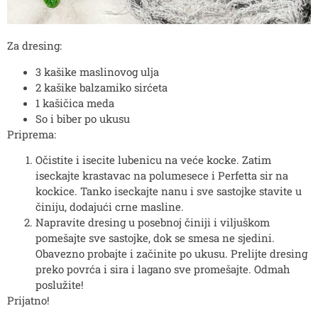
Za dresing:
3 kašike maslinovog ulja
2 kašike balzamiko sirćeta
1 kašičica meda
So i biber po ukusu
Priprema:
Očistite i isecite lubenicu na veće kocke. Zatim
iseckajte krastavac na polumesece i Perfetta sir na
kockice. Tanko iseckajte nanu i sve sastojke stavite u
činiju, dodajući crne masline.
Napravite dresing u posebnoj činiji i viljuškom
pomešajte sve sastojke, dok se smesa ne sjedini.
Obavezno probajte i začinite po ukusu. Prelijte dresing
preko povrća i sira i lagano sve promešajte. Odmah
poslužite!
Prijatno!