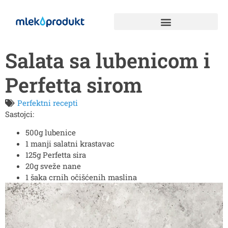
Salata sa lubenicom i
Perfetta sirom
Perfektni recepti
Sastojci:
500g lubenice
1 manji salatni krastavac
125g Perfetta sira
20g sveže nane
1 šaka crnih očišćenih maslina