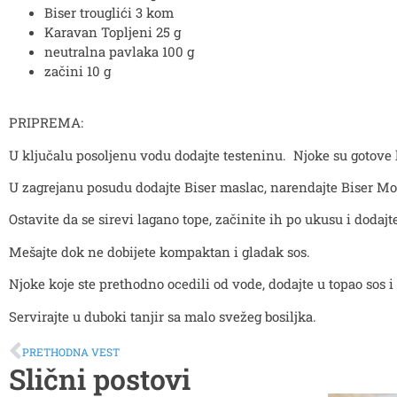
Biser trouglići 3 kom
Karavan Topljeni 25 g
neutralna pavlaka 100 g
začini 10 g
PRIPREMA:
U ključalu posoljenu vodu dodajte testeninu. Njoke su gotove
U zagrejanu posudu dodajte Biser maslac, narendajte Biser Moz
Ostavite da se sirevi lagano tope, začinite ih po ukusu i dodaj
Mešajte dok ne dobijete kompaktan i gladak sos.
Njoke koje ste prethodno ocedili od vode, dodajte u topao sos i
Servirajte u duboki tanjir sa malo svežeg bosiljka.
PRETHODNA VEST
Slični postovi