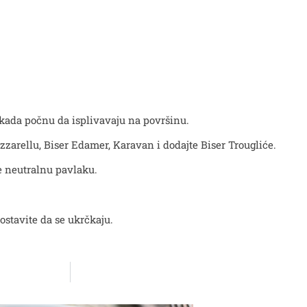
 kada počnu da isplivavaju na površinu.
zarellu, Biser Edamer, Karavan i dodajte Biser Trougliće.
te neutralnu pavlaku.
 ostavite da se ukrčkaju.