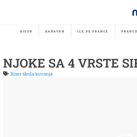
BISER
KARAVAN
ILE DE FRANCE
FRANCU
NJOKE SA 4 VRSTE SI
Biser škola kuvanja
Video
Player