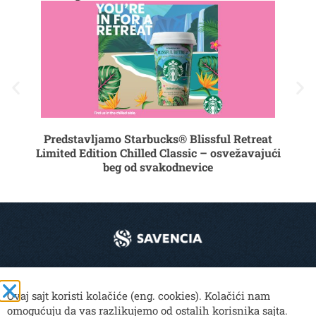
List
B
Predstavljamo Starbucks® Blissful Retreat
Limited Edition Chilled Classic – osvežavajući
beg od svakodnevice
© 2024 Mlekoprodukt. Sva prava zadržana.
Ovaj sajt koristi kolačiće (eng. cookies). Kolačići nam
omogućuju da vas razlikujemo od ostalih korisnika sajta.