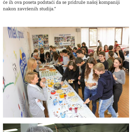
će ih ova poseta podstaći da se pridruže našoj kompaniji
nakon završenih studija.“