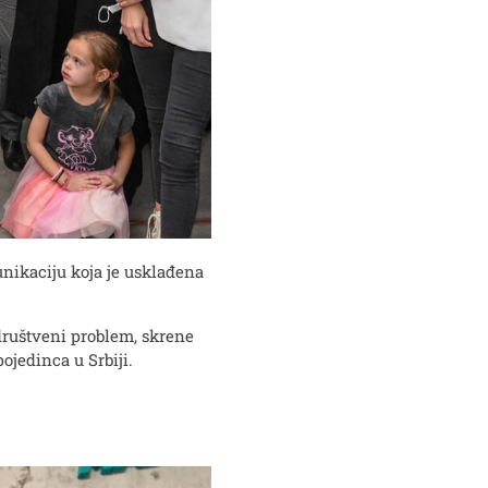
nikaciju koja je usklađena
ruštveni problem, skrene
ojedinca u Srbiji.