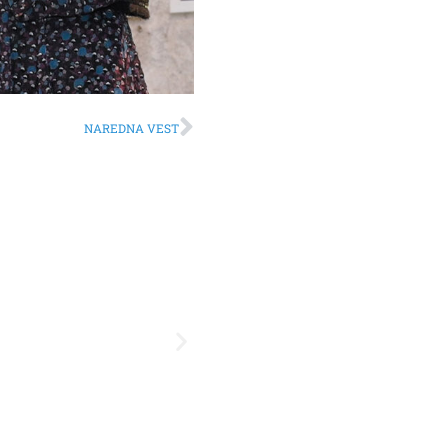
NAREDNA VEST
Listići čistog