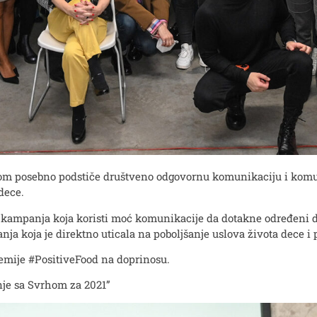
dom posebno podstiče društveno odgovornu komunikaciju i komu
dece.
kampanja koja koristi moć komunikacije da dotakne određeni d
a koja je direktno uticala na poboljšanje uslova života dece i p
emije #PositiveFood na doprinosu.
je sa Svrhom za 2021”