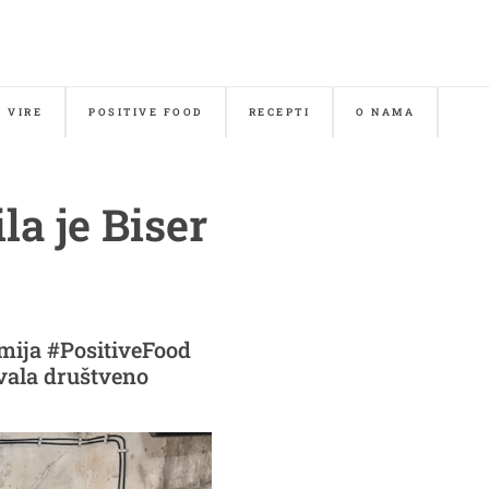
& VIRE
POSITIVE FOOD
RECEPTI
O NAMA
a je Biser
emija #PositiveFood
vala društveno