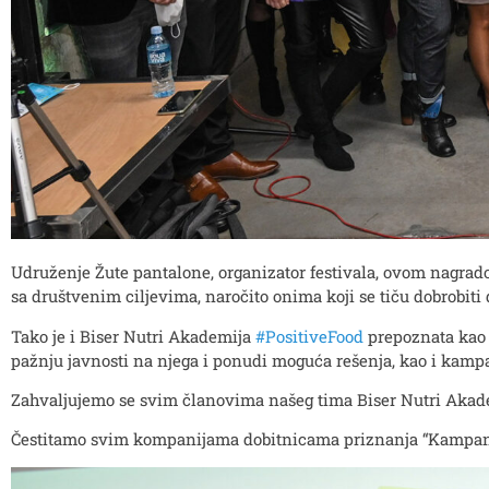
Udruženje Žute pantalone, organizator festivala, ovom nagra
sa društvenim ciljevima, naročito onima koji se tiču dobrobiti 
Tako je i Biser Nutri Akademija
#PositiveFood
prepoznata kao 
pažnju javnosti na njega i ponudi moguća rešenja, kao i kampanj
Zahvaljujemo se svim članovima našeg tima Biser Nutri Akad
Čestitamo svim kompanijama dobitnicama priznanja “Kampan