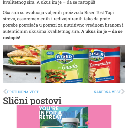
kvalitetnog sira. A ukus im je – da se rastopiš!
Oba sira su evolucija voljenih proizvoda Biser Tost Topi
sireva, osavremenjenih i redizajniranih tako da prate
potrebe potrošača u potrazi za nutritivno vrednom hranom i
autentičnim ukusima kvalitetnog sira.
A ukus im je – da se
rastopiš!
PRETHODNA VEST
NAREDNA VEST
Slični postovi