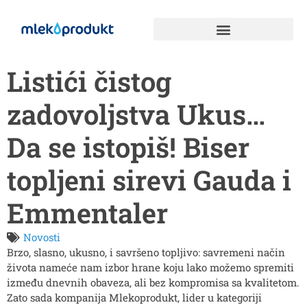
Listići čistog
zadovoljstva Ukus…
Da se istopiš! Biser
topljeni sirevi Gauda i
Emmentaler
Novosti
Brzo, slasno, ukusno, i savršeno topljivo: savremeni način
života nameće nam izbor hrane koju lako možemo spremiti
između dnevnih obaveza, ali bez kompromisa sa kvalitetom.
Zato sada kompanija Mlekoprodukt, lider u kategoriji