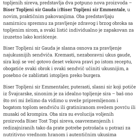
topljenih sireva, predstavlja dva potpuno nova proizvoda –
Biser Topljeni sir Gauda
ir
Biser Topljeni sir Emmentale
, u
novim, praktičnim pakovanjima. Oba predstavljaju
namirnicu spremnu za pravljenje zdravog i brzog obroka sa
topljenim sirom, a svaki listić individualno je zapakovan za
izuzetno lako korišćenje.
Biser Topljeni sir Gauda je slasna osnova za pravljenje
najukusnijih sendviča. Kremasti, nezaboravni ukus gaude,
sira koji se već gotovo deset vekova pravi po istom receptu,
obogatiće svaki obrok i svaki sendvič učiniti ukusnijim, a
posebno će zablistati istopljen preko burgera.
Biser Topljeni sir Emmentaler, puterasti, slasni sir koji potiče
iz Švajcarske, sinonim je za idealno topljenje sira – baš ono
što svi mi želimo da vidimo u sveže pripremljenom i
bogatom toplom sendviču ili gratiniranom svežem povrću ili
musaki od krompira. Oba sira su evolucija voljenih
proizvoda Biser Tost Topi sireva, osavremenjenih i
redizajniranih tako da prate potrebe potrošača u potrazi za
nutritivno vrednom hranom i autentičnim ukusima