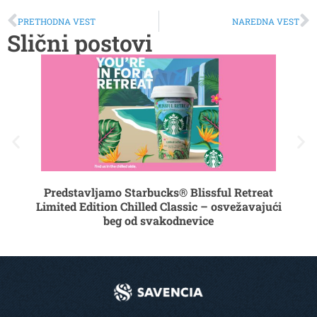
PRETHODNA VEST
NAREDNA VEST
Slični postovi
List
B
Predstavljamo Starbucks® Blissful Retreat
Limited Edition Chilled Classic – osvežavajući
beg od svakodnevice