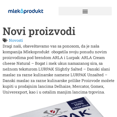
Novi proizvodi
Novosti
Dragi naši, obaveštavamo vas sa ponosom, da je naša
kompanija Mlekoprodukt obogatila svoju ponudu novim
proizvodima pod brendom ARLA i Lurpak: ARLA Cream
cheese Natural – Bogat i mek ukus namazanog sira, sa
nežnom teksturom LURPAK Slightly Salted – Danski slani
maslac za razne kulinarske namene LURPAK Unsalted –
Danski maslac za razne kulinarske prilike Proizvode možete
kupiti u prodajnim lancima Delhaize, Mercator, Gomex,
Univerexport, kao i u ostalim manjim lancima trgovina.