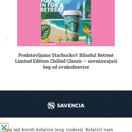
Predstavljamo Starbucks® Blissful Retreat
Limited Edition Chilled Classic – osvežavajući
beg od svakodnevice
List
B
© 2024 Mlekoprodukt. Sva prava zadržana.
Ovaj sajt koristi kolačiće (eng. cookies). Kolačići nam