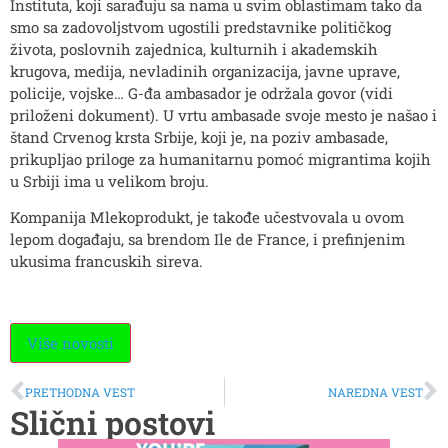
Instituta, koji sarađuju sa nama u svim oblastimam tako da
smo sa zadovoljstvom ugostili predstavnike političkog
života, poslovnih zajednica, kulturnih i akademskih
krugova, medija, nevladinih organizacija, javne uprave,
policije, vojske… G-đa ambasador je održala govor (vidi
priloženi dokument). U vrtu ambasade svoje mesto je našao i
štand Crvenog krsta Srbije, koji je, na poziv ambasade,
prikupljao priloge za humanitarnu pomoć migrantima kojih
u Srbiji ima u velikom broju.
Kompanija Mlekoprodukt, je takođe učestvovala u ovom
lepom događaju, sa brendom Ile de France, i prefinjenim
ukusima francuskih sireva.
Više novosti
PRETHODNA VEST
NAREDNA VEST
Slični postovi