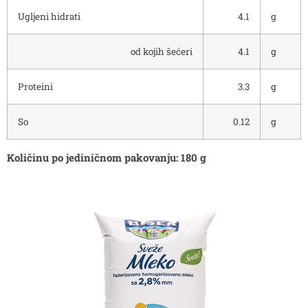
Ugljeni hidrati
4.1
g
od kojih šećeri
4.1
g
Proteini
3.3
g
So
0.12
g
Količinu po jediničnom pakovanju: 180 g