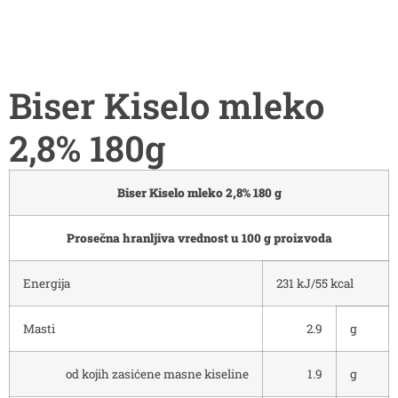
Biser Kiselo mleko
2,8% 180g
Biser Kiselo mleko 2,8% 180 g
Prosečna hranljiva vrednost u 100 g proizvoda
Energija
231 kJ/55 kcal
Masti
2.9
g
od kojih zasićene masne kiseline
1.9
g