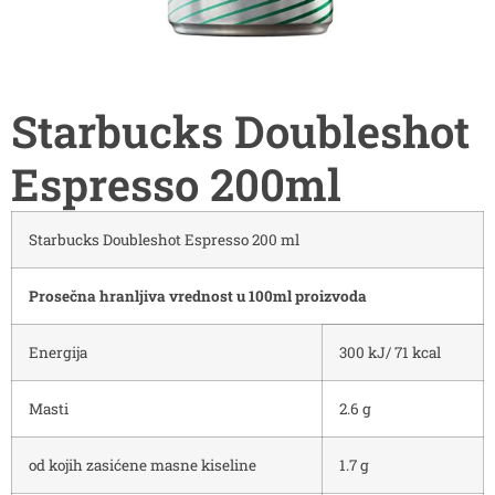
Starbucks Doubleshot
Espresso 200ml
Starbucks Doubleshot Espresso 200 ml
Prosečna hranljiva vrednost u 100ml proizvoda
Energija
300 kJ/ 71 kcal
Masti
2.6 g
od kojih zasićene masne kiseline
1.7 g