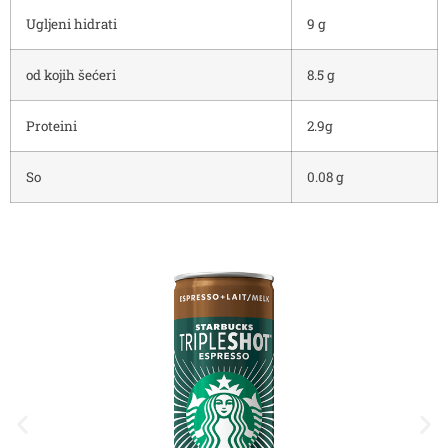
Ugljeni hidrati
9 g
od kojih šećeri
8.5 g
Proteini
2.9g
So
0.08 g
Sta