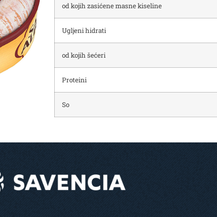
od kojih zasićene masne kiseline
Ugljeni hidrati
od kojih šećeri
Proteini
So