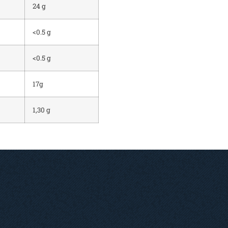
24 g
<0.5 g
<0.5 g
17g
1,30 g