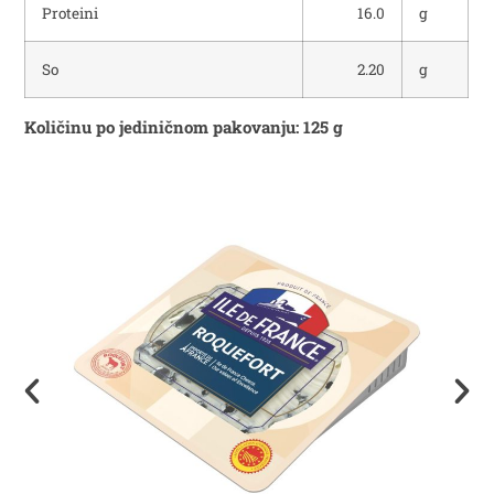
Proteini
16.0
g
So
2.20
g
Količinu po jediničnom pakovanju: 125 g