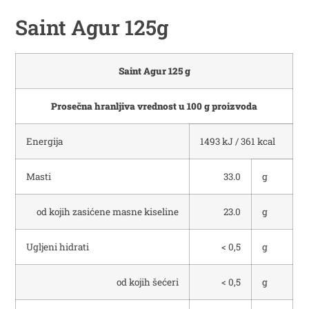
Saint Agur 125g
Saint Agur 125 g
Prosečna hranljiva vrednost u 100 g proizvoda
Energija
1493 kJ / 361 kcal
Masti
33.0
g
od kojih zasićene masne kiseline
23.0
g
Ugljeni hidrati
< 0,5
g
od kojih šećeri
< 0,5
g