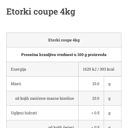
Etorki coupe 4kg
Etorki coupe 4kg
Prosečna hranljiva vrednost u 100 g proizvoda
Energija
1629 kJ / 393 kcal
Masti
33.0
g
od kojih zasićene masne kiseline
23.0
g
Ugljeni hidrati
< 0.5
g
od kojih šećeri
< 0.5
g