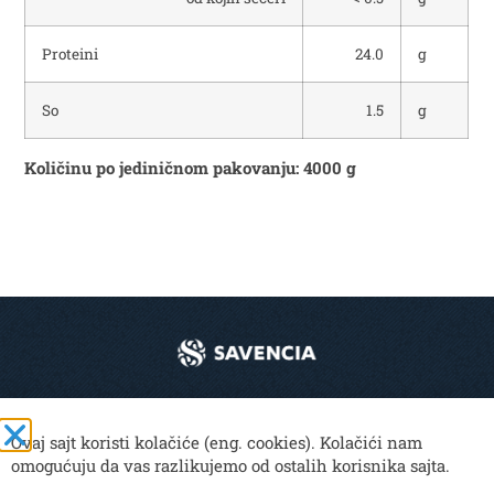
Proteini
24.0
g
So
1.5
g
Količinu po jediničnom pakovanju: 4000 g
© 2024 Mlekoprodukt. Sva prava zadržana.
Ovaj sajt koristi kolačiće (eng. cookies). Kolačići nam
omogućuju da vas razlikujemo od ostalih korisnika sajta.