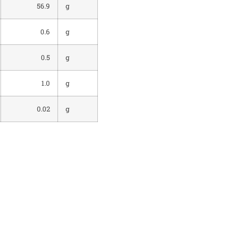
56.9
g
0.6
g
0.5
g
1.0
g
0.02
g