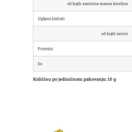
od kojih zasićene masne kiseline
Ugljeni hidrati
od kojih šećeri
Proteini
So
Količinu po jediničnom pakovanju: 10 g