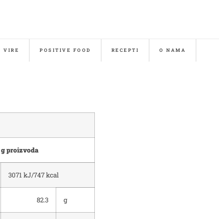
& VIRE
POSITIVE FOOD
RECEPTI
O NAMA
 g proizvoda
3071 kJ/747 kcal
82.3
g