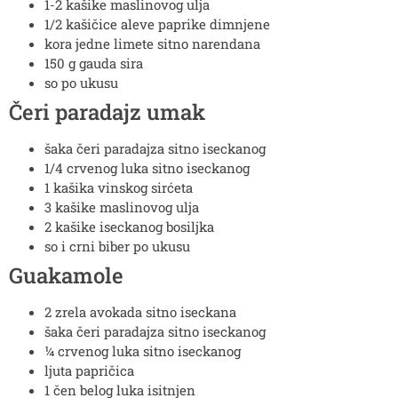
1-2
kašike
maslinovog ulja
1/2
kašičice
aleve paprike
dimnjene
kora jedne limete
sitno narendana
150
g
gauda sira
so po ukusu
Čeri paradajz umak
šaka
čeri paradajza
sitno iseckanog
1/4
crvenog luka
sitno iseckanog
1
kašika
vinskog sirćeta
3
kašike
maslinovog ulja
2
kašike
iseckanog bosiljka
so i crni biber po ukusu
Guakamole
2
zrela avokada
sitno iseckana
šaka
čeri paradajza
sitno iseckanog
¼
crvenog luka
sitno iseckanog
ljuta papričica
1
čen
belog luka
isitnjen