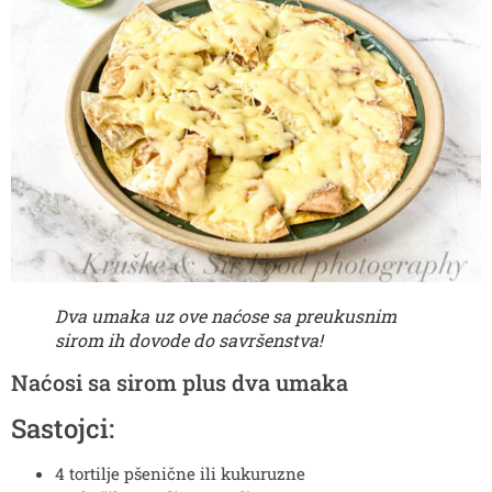
Dva umaka uz ove naćose sa preukusnim
sirom ih dovode do savršenstva!
Naćosi sa sirom plus dva umaka
Sastojci:
4
tortilje
pšenične ili kukuruzne