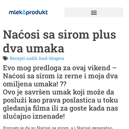
Naćosi sa sirom plus
dva umaka
Recepti naših food-blogera
Evo mog predloga za ovaj vikend –
Naćosi sa sirom iz rerne i moja dva
omiljena umaka! ??
Ovo je savršen umak koji može da
posluži kao prava poslastica u toku
gledanja filma ili za goste kada nas
slučajno iznenade!
Poznato je da su Naćosi sa sirom, a i Naćosi generalno,