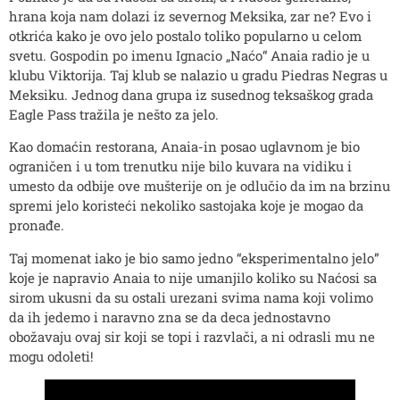
hrana koja nam dolazi iz severnog Meksika, zar ne? Evo i
otkrića kako je ovo jelo postalo toliko popularno u celom
svetu. Gospodin po imenu Ignacio „Naćo“ Anaia radio je u
klubu Viktorija. Taj klub se nalazio u gradu Piedras Negras u
Meksiku. Jednog dana grupa iz susednog teksaškog grada
Eagle Pass tražila je nešto za jelo.
Kao domaćin restorana, Anaia-in posao uglavnom je bio
ograničen i u tom trenutku nije bilo kuvara na vidiku i
umesto da odbije ove mušterije on je odlučio da im na brzinu
spremi jelo koristeći nekoliko sastojaka koje je mogao da
pronađe.
Taj momenat iako je bio samo jedno “eksperimentalno jelo”
koje je napravio Anaia to nije umanjilo koliko su Naćosi sa
sirom ukusni da su ostali urezani svima nama koji volimo
da ih jedemo i naravno zna se da deca jednostavno
obožavaju ovaj sir koji se topi i razvlači, a ni odrasli mu ne
mogu odoleti!