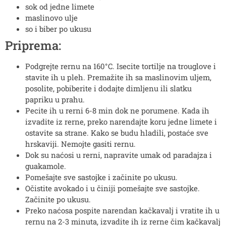
sok od jedne limete
maslinovo ulje
so i biber po ukusu
Priprema:
Podgrejte rernu na 160°C. Isecite tortilje na trouglove i
stavite ih u pleh. Premažite ih sa maslinovim uljem,
posolite, pobiberite i dodajte dimljenu ili slatku
papriku u prahu.
Pecite ih u rerni 6-8 min dok ne porumene. Kada ih
izvadite iz rerne, preko narendajte koru jedne limete i
ostavite sa strane. Kako se budu hladili, postaće sve
hrskaviji. Nemojte gasiti rernu.
Dok su naćosi u rerni, napravite umak od paradajza i
guakamole.
Pomešajte sve sastojke i začinite po ukusu.
Očistite avokado i u činiji pomešajte sve sastojke.
Začinite po ukusu.
Preko naćosa pospite narendan kačkavalj i vratite ih u
rernu na 2-3 minuta, izvadite ih iz rerne čim kačkavalj