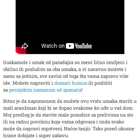
Guakamole i umak od paradajza su meni lično omiljeni i
obično ih poslužim sa oba umaka, a vi naravno možete i
samo sa jednim, sve zavisi od toga šta vama zapravo više
ide. Možete napraviti i
domaći humus
ili posližiti
sa
persijskim namazom od spanaća
!
Bitno je da napomenem da možete ovu vrstu umaka staviti u
mali aranžman koji bi se dopao svakome ko uđe u vaš dom.
Moj predlog je da stavite male posudice sa prelivima na sto
ili na radnu površinu koja vama odgovara i onda svako
može da napravi sopstveni Naćos tanjir. Tako pored ukusne
hrane dobijate i super zabavu.